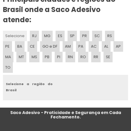
Brasil onde a Saco Adesivo
SACOS IMPRESSOS PLASTICOS
atende:
SACO PLASTICO IMPRESSO
Selecione
RJ
MG
ES
SP
PR
SC
RS
FABRICA DE SACOLAS PLASTICAS
PE
BA
CE
GO e DF
AM
PA
AC
AL
AP
SACO IMPRESSO PLASTICO ADESIVO
MA
MT
MS
PB
PI
RN
RO
RR
SE
FABRICA DE SACOLAS PLASTICAS PERSONALIZADAS
TO
SACO IMPRESSO TIPO ADESIVADO
Selecione a região do
SACO IMPRESSO PP ADESIVADO
Brasil
SACO IMPRESSO PP COM 2 CORES
Saco Adesivo - Praticidade e Segurança em Cada
SACOS IMPRESSOS ADESIVADOS
Fechamento.
SACO PLASTICO IMPRESSO PARA ALIMENTO