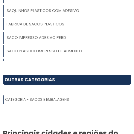
SAQUINHOS PLASTICOS COM ADESIVO
FABRICA DE SACOS PLASTICOS
SACO IMPRESSO ADESIVO PEBD
SACO PLASTICO IMPRESSO DE ALIMENTO
SAQUINHO ADESIVO TRANSPARENTE
SAQUINHO TRANSPARENTE COM ADESIVO
OUTRAS CATEGORIAS
SACOS IMPRESSOS COM ABA ADESIVA
CATEGORIA - SACOS E EMBALAGENS
SACO IMPRESSO PLASTICO PEBD
SACO IMPRESSO ADESIVADOS DE PLASTICO
Principais cidades e regiões do
SACO DE PLASTICO IMPRESSO DE ALIMENTO