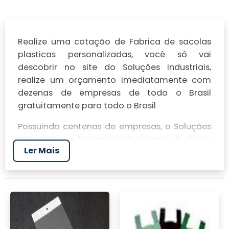
Realize uma cotação de Fabrica de sacolas
plasticas personalizadas, você só vai
descobrir no site do Soluções Industriais,
realize um orçamento imediatamente com
dezenas de empresas de todo o Brasil
gratuitamente para todo o Brasil
Possuindo centenas de empresas, o Soluções
Industriais é a ferramenta business to business
Ler Mais
mais completo da área industrial. Para
realizar um orçamento de Fabrica de sacolas
plasticas personalizadas, clique em um ou
mais dos anuciantes a seguir: