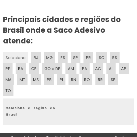
FABRICA DE EMBALAGENS PLASTICAS
Principais cidades e regiões do
SACOLA DE PLASTICO
Brasil onde a Saco Adesivo
SACO IMPRESSO ADESIVADO PLASTICO
atende:
SACO PLASTICO COM ADESIVO
Selecione
RJ
MG
ES
SP
PR
SC
RS
FABRICA DE SACOLAS PERSONALIZADAS
PE
BA
CE
GO e DF
AM
PA
AC
AL
AP
SACO IMPRESSO COM ADESIVOS PARA ALIMENTO
MA
MT
MS
PB
PI
RN
RO
RR
SE
FABRICA DE SACOLAS DE PLASTICO
TO
SACO IMPRESSO COM ABA ADESIVADA
Selecione a região do
SACO IMPRESSO PLASTICOS PP
Brasil
SACO IMPRESSO PP COM 3 CORES