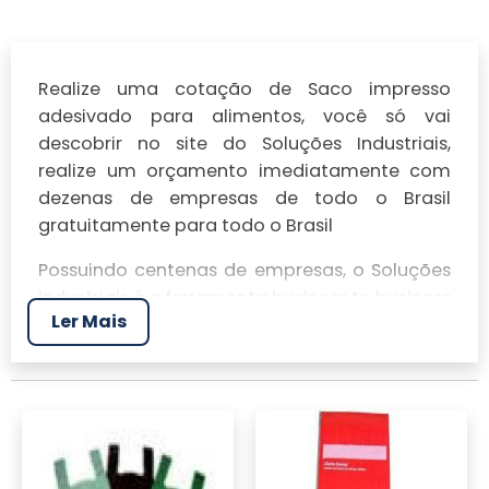
Realize uma cotação de Saco impresso
adesivado para alimentos, você só vai
descobrir no site do Soluções Industriais,
realize um orçamento imediatamente com
dezenas de empresas de todo o Brasil
gratuitamente para todo o Brasil
Possuindo centenas de empresas, o Soluções
Industriais é a ferramenta business to business
Ler Mais
mais completo da área industrial. Para
realizar um orçamento de Saco impresso
adesivado para alimentos, clique em um ou
mais dos anuciantes a seguir: