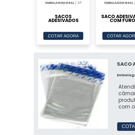
EMBALAGEM IDEAL
/ SP
EMBALAGEM IDEAL
/
SACOS
SACO ADESIV
ADESIVADOS
COM FUR
COTAR AGORA
COTAR AGOR
SACO 
Embalag
Atendi
câmara
produtos perecív
com o
do Bra
quali
trans
COTA
isso é