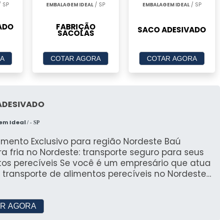
 SP
EMBALAGEM IDEAL
/ SP
EMBALAGEM IDEAL
/ SP
ADO
FABRIÇÃO
SACO ADESIVADO
O
SACOLAS
A
COTAR AGORA
COTAR AGORA
ADESIVADO
em Ideal
/ - SP
mento Exclusivo para região Nordeste Baú
 fria no Nordeste: transporte seguro para seus
eis Se você é um empresário que atua
 transporte de alimentos perecíveis no Nordeste
sil, sabe o quanto é importante manter a
dade e a segurança dos seus produtos durante o
porte. E uma das melhores maneiras de garantir
R AGORA
 por meio do uso de um baú câmara fria. Com o