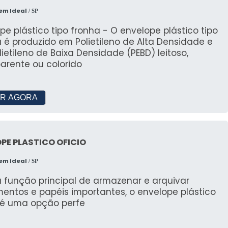
entes. A MAIOR REFERÊNCIA NO SEGMENTO
em Ideal
/ SP
ina Refrigeração tem o que há de melhor no
o de refrigeração para transporte refrigerado.
pe plástico tipo fronha - O envelope plástico tipo
e de olho no mercado, traz novidades em itens
 é produzido em Polietileno de Alta Densidade e
efrigeração para transporte frigorífico e
ietileno de Baixa Densidade (PEBD) leitoso,
enção preventiva câmara fria com ótima
arente ou colorido
de e excelente custo-benefício. A empresa
 com um time de profissionais qualificados para
viço, além de investir em equipamentos modernos,
R AGORA
e ajustam a sua necessidade. A China
geração é uma empresa que tem se destacado
ncorrência pela idoneidade em tudo que faz
garante a melhor experiência para parceiros
PE PLASTICO OFICIO
e antigos.
em Ideal
/ SP
 função principal de armazenar e arquivar
entos e papéis importantes, o envelope plástico
o é uma opção perfe