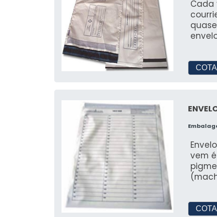
Cada 
courri
quase
envel
COTA
ENVELO
Embalag
Envelo
vem é
pigme
(mach
COTA