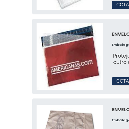
COTA
ENVEL
Embalag
Protej
outro
COTA
ENVEL
Embalag